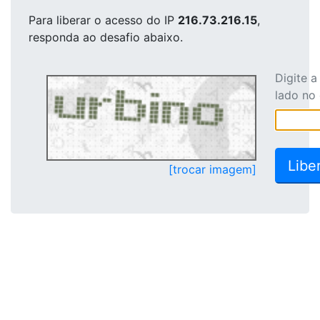
Para liberar o acesso
do IP
216.73.216.15
,
responda ao desafio abaixo.
Digite 
lado no
[trocar imagem]