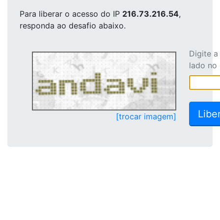
Para liberar o acesso
do IP
216.73.216.54
,
responda ao desafio abaixo.
Digite 
lado no
[trocar imagem]