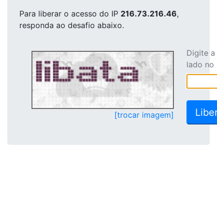
Para liberar o acesso
do IP
216.73.216.46
,
responda ao desafio abaixo.
Digite 
lado no
[trocar imagem]