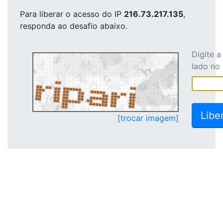
Para liberar o acesso
do IP
216.73.217.135
,
responda ao desafio abaixo.
Digite 
lado no
[trocar imagem]