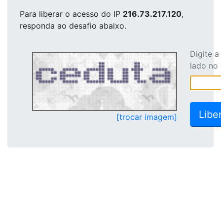
Para liberar o acesso
do IP
216.73.217.120
,
responda ao desafio abaixo.
Digite 
lado no
[trocar imagem]