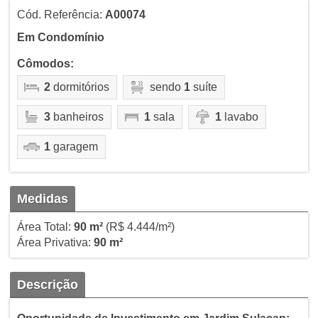
Cód. Referência:
A00074
Em Condomínio
Cômodos:
2
dormitórios
sendo
1
suíte
3
banheiros
1
sala
1
lavabo
1
garagem
Medidas
Área Total:
90 m²
(R$ 4.444/m²)
Área Privativa:
90 m²
Descrição