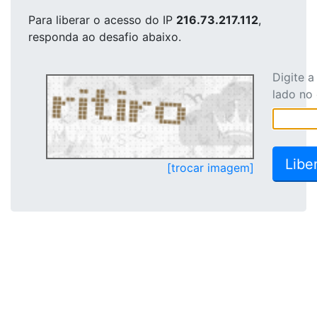
Para liberar o acesso
do IP
216.73.217.112
,
responda ao desafio abaixo.
Digite 
lado no
[trocar imagem]