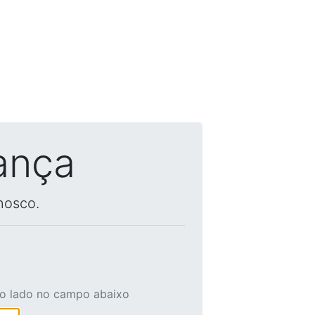
ança
nosco.
ao lado no campo abaixo