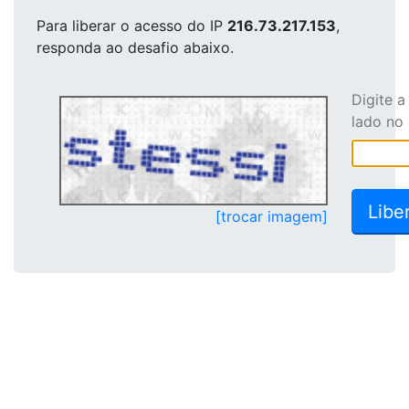
Para liberar o acesso
do IP
216.73.217.153
,
responda ao desafio abaixo.
Digite 
lado no
[trocar imagem]