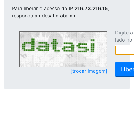
Para liberar o acesso
do IP
216.73.216.15
,
responda ao desafio abaixo.
Digite 
lado no
[trocar imagem]