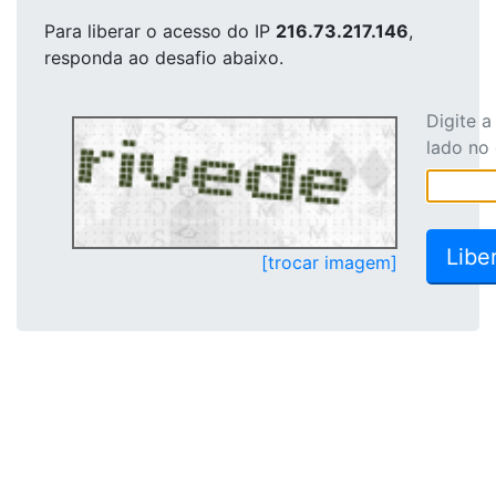
Para liberar o acesso
do IP
216.73.217.146
,
responda ao desafio abaixo.
Digite 
lado no
[trocar imagem]