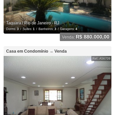
Taquara / Rio de Janeiro - RJ
Dorms:
3
/ Suítes:
1
/ Banheiros:
3
/ Garagens:
4
R$ 880.000,00
Venda:
Casa em Condomínio → Venda
Ref.: A56709