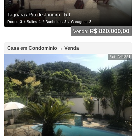
Taquara / Rio de Janeiro - RJ
Dorms:
3
/ Suítes:
1
/ Banheiros:
3
/ Garagens:
2
R$ 820.000,00
Venda:
Casa em Condomínio → Venda
Ref.: A41351