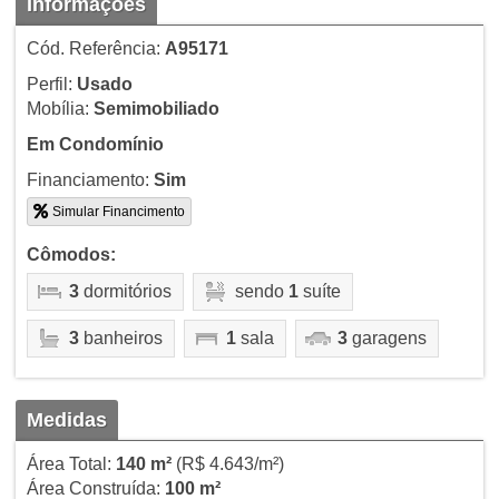
Informações
Cód. Referência:
A95171
Perfil:
Usado
Mobília:
Semimobiliado
Em Condomínio
Financiamento:
Sim
Simular Financimento
Cômodos:
3
dormitórios
sendo
1
suíte
3
banheiros
1
sala
3
garagens
Medidas
Área Total:
140 m²
(R$ 4.643/m²)
Área Construída:
100 m²