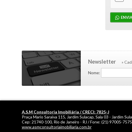
ENVI
Newsletter
» Cad
Nome:
A.S.M Consultoria Imobiliária / CRECI: 7825-J
Praça Mario Saraiva 115, Jardim Sulacap, Sala 03 - Jardim Sul
Cep:
21740-100
,
Rio de Janeiro
-
RJ
/ Fone:
(21) 97005-7575
www.asmconsultoriaimobiliaria.com.br