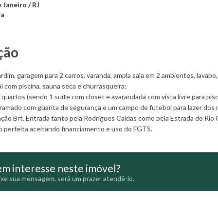
 Janeiro / RJ
ra
ção
ardim, garagem para 2 carros, varanda, ampla sala em 2 ambientes, lavabo,
al com piscina, sauna seca e churrasqueira;
 quartos (sendo 1 suíte com closet e avarandada com vista livre para pis
amado com guarita de segurança e um campo de futebol para lazer dos m
ção Brt. Entrada tanto pela Rodrigues Caldas como pela Estrada do Rio G
perfeita aceitando financiamento e uso do FGTS.
m interesse neste imóvel?
xe sua mensagem, será um prazer atendê-lo.