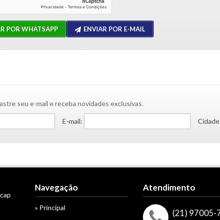
AR POR WHATSAPP
ENVIAR POR E-MAIL
astre seu e-mail e receba novidades exclusivas.
E-mail:
Cidade
Navegação
Atendimento
acap
» Principal
(21) 97005-