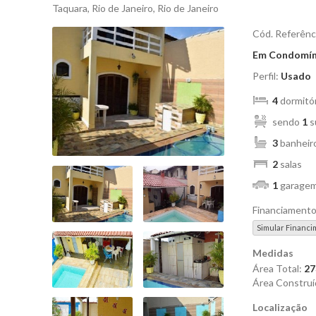
Taquara, Rio de Janeiro, Rio de Janeiro
Cód. Referênc
Em Condomín
Perfil:
Usado
4
dormitó
sendo
1
s
3
banheir
2
salas
1
garage
Financiament
Simular Financi
Medidas
Área Total:
27
Área Construí
Localização