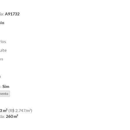
ia:
A91732
io
rios
uíte
os
m
o:
Sim
mento
3 m²
(R$ 2.747/m²)
da:
260 m²