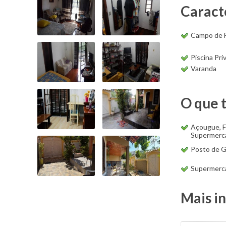
Caract
Campo de 
Piscina Pri
Varanda
O que 
Açougue, F
Supermerc
Posto de G
Supermerca
Mais i