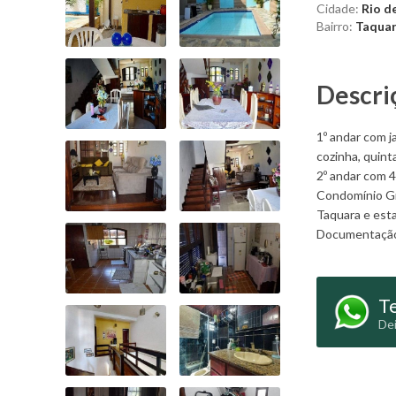
Cidade:
Rio de
Bairro:
Taqua
Descri
1º andar com j
cozinha, quint
2º andar com 4
Condomínio Gr
Taquara e esta
Documentação 
Te
Dei