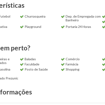
erísticas
Futebol
Churrasqueira
Dep. de Empregada com
Banheiro
vativa
Playground
Portaria 24 Horas
tem perto?
eiras e
Baladas
Comércio
ados
Faculdade
Farmácia
asolina
Posto de Saúde
Shopping
do Prezunic
nformações