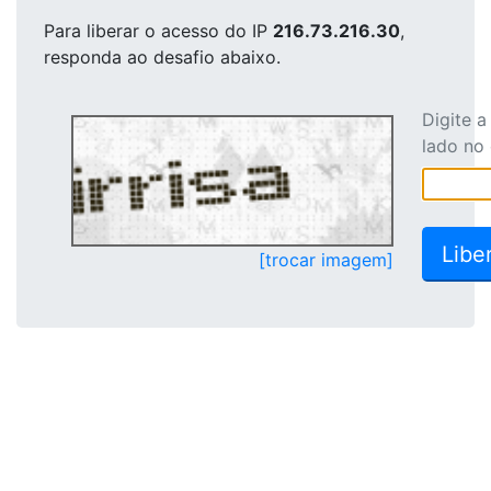
Para liberar o acesso
do IP
216.73.216.30
,
responda ao desafio abaixo.
Digite 
lado no
[trocar imagem]