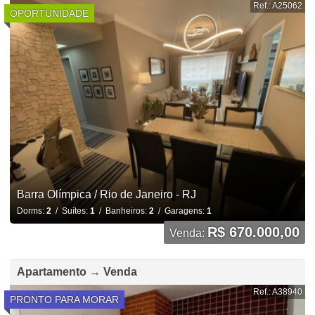
Ref.: A25062
OPORTUNIDADE
Barra Olímpica / Rio de Janeiro - RJ
Dorms:
2
/ Suítes:
1
/ Banheiros:
2
/ Garagens:
1
R$ 670.000,00
Venda:
Apartamento → Venda
Ref.: A38940
PRONTO PARA MORAR