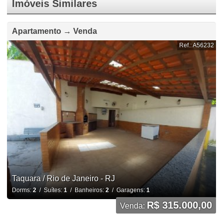
Imóveis Similares
Apartamento → Venda
Ref.: A56232
Taquara / Rio de Janeiro - RJ
Dorms:
2
/ Suítes:
1
/ Banheiros:
2
/ Garagens:
1
R$ 315.000,00
Venda: