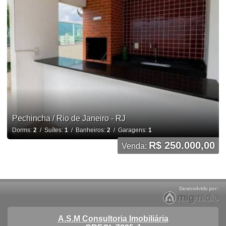
Pechincha / Rio de Janeiro - RJ
Dorms:
2
/ Suítes:
1
/ Banheiros:
2
/ Garagens:
1
R$ 250.000,00
Venda:
A.S.M Consultoria Imobiliária