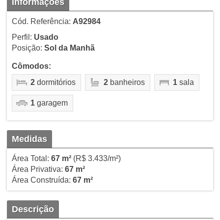
Informações
Cód. Referência:
A92984
Perfil:
Usado
Posição:
Sol da Manhã
Cômodos:
2
dormitórios
2
banheiros
1
sala
1
garagem
Medidas
Área Total:
67 m²
(R$ 3.433/m²)
Área Privativa:
67 m²
Área Construída:
67 m²
Descrição