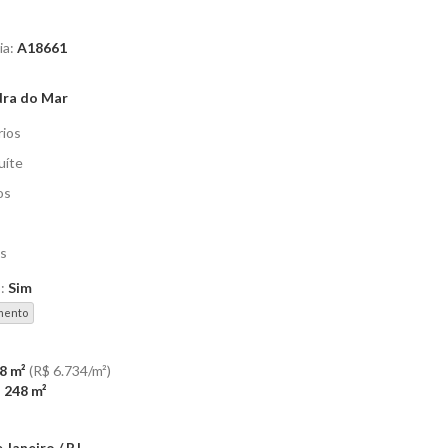
ia:
A18661
ra do Mar
rios
uíte
os
s
o:
Sim
mento
8 m²
(R$ 6.734/m²)
:
248 m²
 Janeiro / RJ