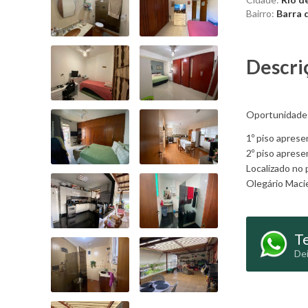
Bairro:
Barra 
Descri
Oportunidade 
1º piso aprese
2º piso aprese
Localizado no 
Olegário Macie
Te
Dei