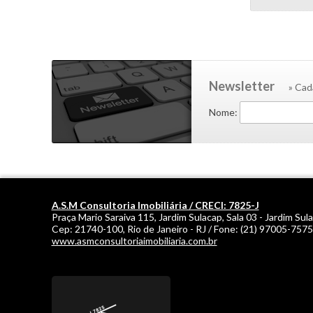
Newsletter
» Cad
Nome:
A.S.M Consultoria Imobiliária / CRECI: 7825-J
Praça Mario Saraiva 115, Jardim Sulacap, Sala 03 - Jardim Sul
Cep:
21740-100
,
Rio de Janeiro
-
RJ
/ Fone:
(21) 97005-7575
www.asmconsultoriaimobiliaria.com.br