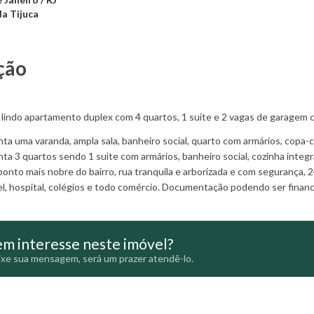
da Tijuca
ção
lindo apartamento duplex com 4 quartos, 1 suite e 2 vagas de garagem
nta uma varanda, ampla sala, banheiro social, quarto com armários, copa
nta 3 quartos sendo 1 suite com armários, banheiro social, cozinha integr
ponto mais nobre do bairro, rua tranquila e arborizada e com segurança, 24
l, hospital, colégios e todo comércio. Documentação podendo ser financi
m interesse neste imóvel?
xe sua mensagem, será um prazer atendê-lo.