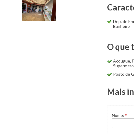
Caract
Dep. de E
Banheiro
O que 
Açougue, F
Supermerc
Posto de G
Mais i
Nome:
*