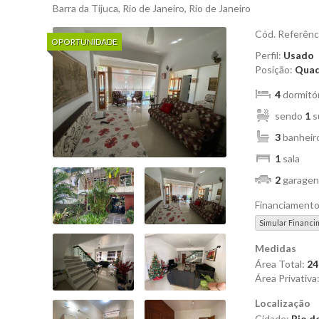
Barra da Tijuca, Rio de Janeiro, Rio de Janeiro
Cód. Referênc
OPORTUNIDADE
Perfil:
Usado
Posição:
Quad
4
dormitó
sendo
1
s
3
banheir
1
sala
2
garagen
Financiament
Simular Financi
Medidas
Área Total:
24
Área Privativa
Localização
Cidade:
Rio de