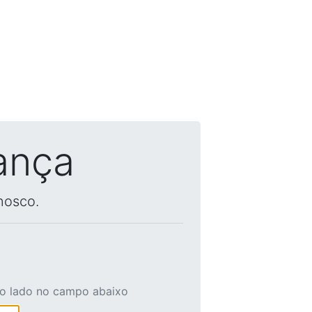
ança
nosco.
ao lado no campo abaixo