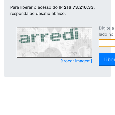
Para liberar o acesso
do IP
216.73.216.33
,
responda ao desafio abaixo.
Digite 
lado no
[trocar imagem]