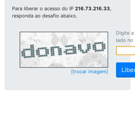
Para liberar o acesso
do IP
216.73.216.33
,
responda ao desafio abaixo.
Digite 
lado no
[trocar imagem]