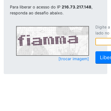
Para liberar o acesso
do IP
216.73.217.148
,
responda ao desafio abaixo.
Digite 
lado no
[trocar imagem]