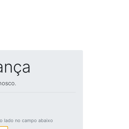
ança
nosco.
ao lado no campo abaixo