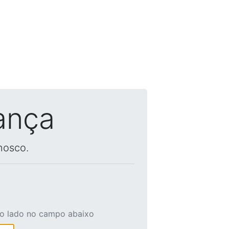
ança
nosco.
ao lado no campo abaixo