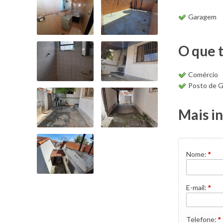
Garagem
O que 
Comércio
Posto de G
Mais i
Nome:
*
E-mail:
*
Telefone:
*