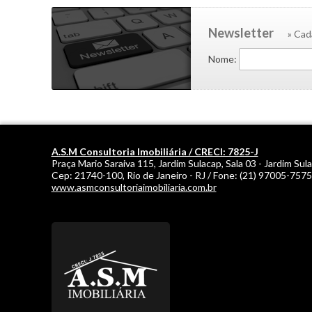
Newsletter
» Cad
Nome:
A.S.M Consultoria Imobiliária / CRECI: 7825-J
Praça Mario Saraiva 115, Jardim Sulacap, Sala 03 - Jardim Sul
Cep:
21740-100
,
Rio de Janeiro
-
RJ
/ Fone:
(21) 97005-7575
www.asmconsultoriaimobiliaria.com.br