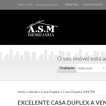
PRINCIPAL
QUEM SOMOS
CRECI: 7825-J
- Rio de Janeiro /
RJ
O seu imóvel está a
Finalidade:
Início
»
Venda
»
Casa Duplex
»
Casa Duplex A96709
EXCELENTE CASA DUPLEX A V