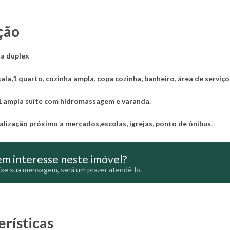
ção
sa duplex
ala,1 quarto, cozinha ampla, copa cozinha, banheiro, área de serviço
1 ampla suíte com hidromassagem e varanda.
alização próximo a mercados,escolas, igrejas, ponto de ônibus.
m interesse neste imóvel?
xe sua mensagem, será um prazer atendê-lo.
erísticas