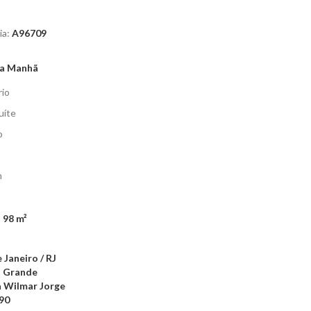
ia:
A96709
da Manhã
io
uíte
o
m
:
98 m²
 Janeiro / RJ
 Grande
 Wilmar Jorge
90