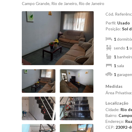
Campo Grande, Rio de Janeiro, Rio de Janeiro
Cód. Referênc
Perfil:
Usado
Posição:
Sol 
1
dormitór
sendo
1
s
1
banheir
1
sala
1
garage
Medidas
Área Privativa
Localização
Cidade:
Rio de
Bairro:
Campo
Endereço:
Rua
CEP:
23092-6