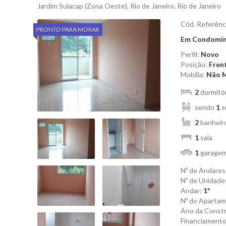
Jardim Sulacap (Zona Oeste), Rio de Janeiro, Rio de Janeiro
Cód. Referênc
PRONTO PARA MORAR
Em Condomín
Perfil:
Novo
Posição:
Fren
Mobília:
Não M
2
dormitó
sendo
1
s
2
banheir
1
sala
1
garage
Nº de Andares
Nº de Unidade
Andar:
1º
Nº do Aparta
Ano da Const
Financiament