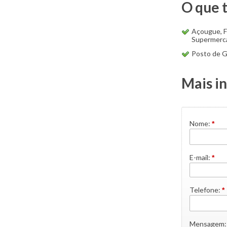
O que 
Açougue, F
Supermerc
Posto de G
Mais i
Nome:
*
E-mail:
*
Telefone:
*
Mensagem: