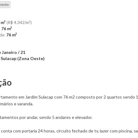
mento
 m²
(R$ 4.342/m²)
:
76 m²
da:
76 m²
 Janeiro / 21
 Sulacap
(Zona Oeste)
ção
rtamento em Jardim Sulacap com 76 m2 composto por 2 quartos sendo 1 
mários e varanda.
tamentos por andar, sendo 5 andares e elevador.
onta com portaria 24 horas, circuito fechado de tv, lazer com piscina, sa