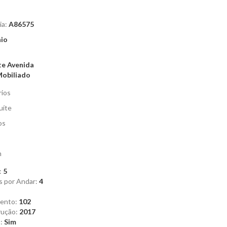
ia:
A86575
io
te Avenida
obiliado
rios
uíte
os
m
:
5
s por Andar:
4
mento:
102
rução:
2017
o:
Sim