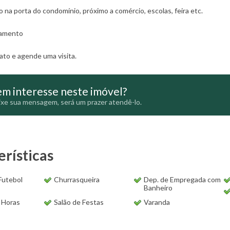
 na porta do condomínio, próximo a comércio, escolas, feira etc.
iamento
to e agende uma visita.
m interesse neste imóvel?
xe sua mensagem, será um prazer atendê-lo.
erísticas
Futebol
Churrasqueira
Dep. de Empregada com
Banheiro
4 Horas
Salão de Festas
Varanda