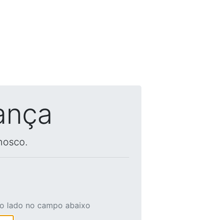
ança
nosco.
ao lado no campo abaixo