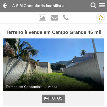
A.S.M Consultoria Imobiliária
Terreno à venda em Campo Grande 45 mil
Terreno em Condomínio
→
Venda
FOTOS