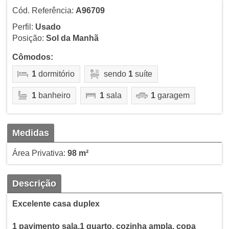
Cód. Referência:
A96709
Perfil:
Usado
Posição:
Sol da Manhã
Cômodos:
1
dormitório
sendo
1
suíte
1
banheiro
1
sala
1
garagem
Medidas
Área Privativa:
98 m²
Descrição
Excelente casa duplex
1 pavimento sala,1 quarto, cozinha ampla, copa