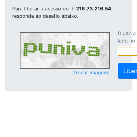
Para liberar o acesso
do IP
216.73.216.54
,
responda ao desafio abaixo.
Digite 
lado no
[trocar imagem]